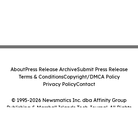
About
Press Release Archive
Submit Press Release
Terms & Conditions
Copyright/DMCA Policy
Privacy Policy
Contact
© 1995-2026 Newsmatics Inc. dba Affinity Group
Publishing & Marshall Islands Tech Journal. All Rights
Reserved.
Cookie Settings / Your Privacy Choices