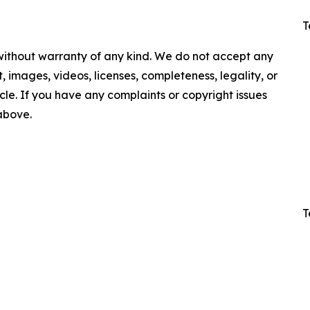
T
 without warranty of any kind. We do not accept any
nt, images, videos, licenses, completeness, legality, or
ticle. If you have any complaints or copyright issues
 above.
T