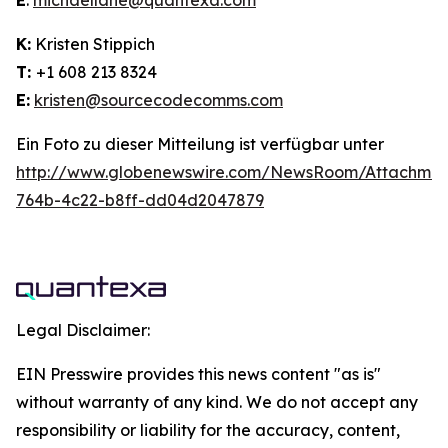
E
:
michaellane@quantexa.com
K:
Kristen Stippich
T:
+1 608 213 8324
E:
kristen@sourcecodecomms.com
Ein Foto zu dieser Mitteilung ist verfügbar unter
http://www.globenewswire.com/NewsRoom/Attachme
764b-4c22-b8ff-dd04d2047879
Legal Disclaimer:
EIN Presswire provides this news content "as is"
without warranty of any kind. We do not accept any
responsibility or liability for the accuracy, content,