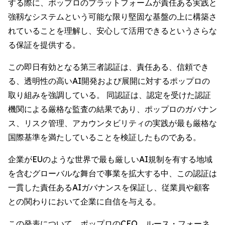
する際に、ポップロのプラットフォームが責任ある実践と
強靱なシステムという可能な限り堅固な基盤の上に構築さ
れていることを理解し、安心して活用できるというさらな
る保証を提供する。
この即日有効となる第三者認証は、責任ある、信頼でき
る、透明性の高いAI開発および展開に対するポップロの
取り組みを強調している。 同認証は、認定を受けた認証
機関による厳格な監査の結果であり、ポップロのガバナン
ス、リスク管理、アカウンタビリティの実践が最も厳格な
国際基準を満たしていることを検証したものである。
企業がEUのような世界で最も厳しいAI規制を有する地域
を含むグローバルな舞台で事業を拡大する中、この認証は
一貫した責任あるAIガバナンスを保証し、従業員や顧客
との関わりにおいて企業に自信を与える。
この発表について、ポップロのCEO、ルース・フォーネ