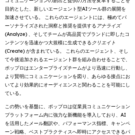
コミュニケーションの創出と提供の方法を変革することを
目的とした、新しいエージェント型AIツール群の展開を
加速させている。 これらのエージェントには、極めてパ
ーソナライズされた洞察と推奨を提供する
アナライズ
(Analyze)
、そしてチームが高品質でブランドに即したコ
ンテンツを迅速かつ大規模に生成できる
クリエイト
(Create)
が含まれている。 これらのエージェント、そし
て今後追加されるエージェント群を組み合わせることで、
ポップロはエンタープライズチームがより迅速に行動し、
より賢明にコミュニケーションを図り、あらゆる接点にお
いてより効果的にオーディエンスと関わることを可能にし
ている。
この勢いを基盤に、ポップロは従業員コミュニケーション
プラットフォーム内に強力な新機能を導入しており、AI
を活用したメール翻訳や、パフォーマンス指標、キャンペ
ーン戦略、ベストプラクティスへ即時にアクセスできるパ