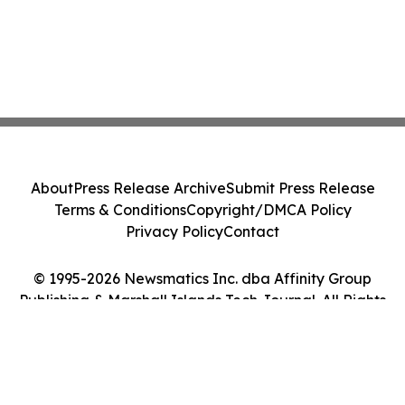
About
Press Release Archive
Submit Press Release
Terms & Conditions
Copyright/DMCA Policy
Privacy Policy
Contact
© 1995-2026 Newsmatics Inc. dba Affinity Group
Publishing & Marshall Islands Tech Journal. All Rights
Reserved.
Cookie Settings / Your Privacy Choices